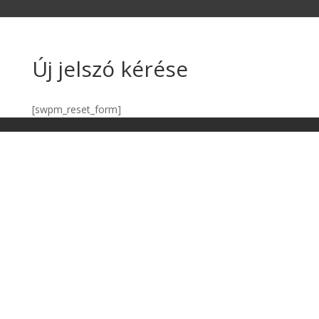
Új jelszó kérése
[swpm_reset_form]